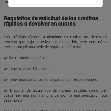
momento.
Requisitos de solicitud de los créditos
rápidos a devolver en cuotas
Los
créditos rápidos a devolver en cuotas
no tienen un
proceso que exija excesiva documentación, pero aun así se
precisa cumplir una serie de requisitos básicos:
Ser residente español.
Tener más de 18 años .
Tener una cuenta corriente para poder recibir el dinero.
Disponer de algún tipo de ingreso estable, como bien
puede ser una nómina, una pensión o una prestación por
desempleo.