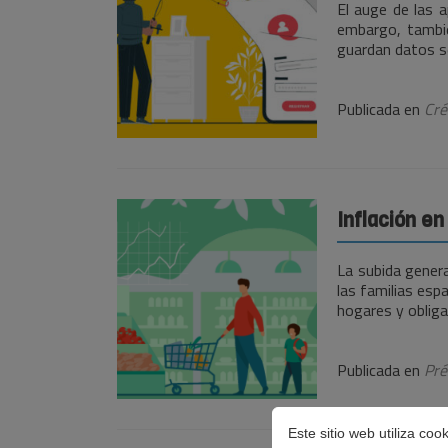
El auge de las a
embargo, tambié
guardan datos s
Publicada en
Cré
Inflación en
La subida genera
las familias esp
hogares y oblig
Publicada en
Pré
Este sitio web utiliza co