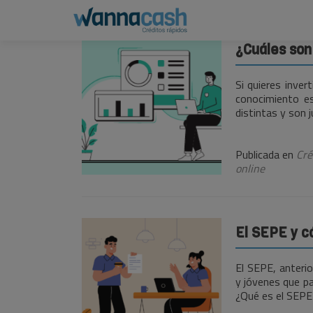
Navegación
¿Cuáles son
de
Si quieres inve
entradas
conocimiento es
distintas y son 
Publicada en
Cré
online
El SEPE y c
El SEPE, anteri
y jóvenes que pa
¿Qué es el SEPE?