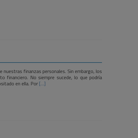
de nuestras finanzas personales. Sin embargo, los
to financiero. No siempre sucede, lo que podría
Leer
ositado en ella. Por
[…]
más¿Por
qué
te
podrían
bloquear
la
cuenta
bancaria?