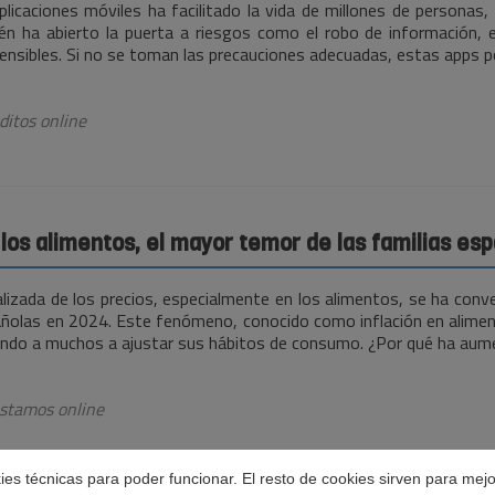
plicaciones móviles ha facilitado la vida de millones de personas,
n ha abierto la puerta a riesgos como el robo de información, e
ensibles. Si no se toman las precauciones adecuadas, estas apps 
ditos online
 los alimentos, el mayor temor de las familias es
lizada de los precios, especialmente en los alimentos, se ha conve
añolas en 2024. Este fenómeno, conocido como inflación en aliment
ando a muchos a ajustar sus hábitos de consumo. ¿Por qué ha au
stamos online
okies técnicas para poder funcionar. El resto de cookies sirven para mej