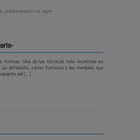
SEPE
y
s
,
préstamosonline
,
sepe
cómo
te
puede
ayudar
cuando
arla-
estás
desempleado
y
s formas. Una de las técnicas más recientes es
en
s su definición, cómo funciona y las medidas que
otras
Leer
variante del
[…]
situaciones
más¿Qué
es
la
estafa
conocida
como
-
Vishing-
y
cómo