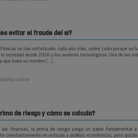
para
domiciliar
tu
nómina
s evitar el fraude del sí?
efónicas se han sofisticado cada año más, sobre todo porque se h
a sociedad desde 2020 y los avances tecnológicos. Una de las más 
Leer
fa que basa su nombre
[…]
más¿Cómo
puedes
evitar
stamos online
el
fraude
del
sí?
prima de riesgo y cómo se calcula?
las finanzas, la prima de riesgo juega un papel fundamental a 
ite constantemente en noticias y análisis económicos, pero quizás