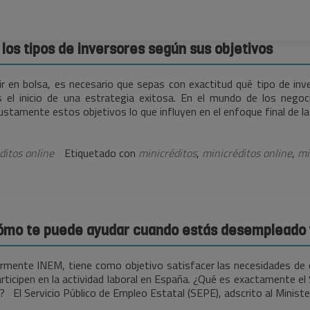
 los tipos de inversores según sus objetivos
rtir en bolsa, es necesario que sepas con exactitud qué tipo de i
 el inicio de una estrategia exitosa. En el mundo de los negoc
justamente estos objetivos lo que influyen en el enfoque final de l
ditos online
Etiquetado con
minicréditos
,
minicréditos online
,
mi
ómo te puede ayudar cuando estás desempleado y
ormente INEM, tiene como objetivo satisfacer las necesidades de
rticipen en la actividad laboral en España. ¿Qué es exactamente el
 El Servicio Público de Empleo Estatal (SEPE), adscrito al Ministe