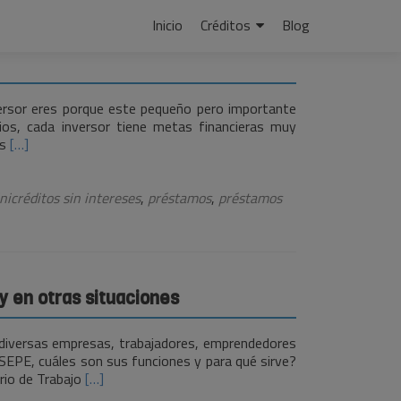
Ir
Inicio
Créditos
Blog
al
contenido
nversor eres porque este pequeño pero importante
ios, cada inversor tiene metas financieras muy
Leer
as
[…]
más¿Cuáles
son
los
nicréditos sin intereses
,
préstamos
,
préstamos
tipos
de
inversores
según
sus
 en otras situaciones
objetivos
 diversas empresas, trabajadores, emprendedores
 SEPE, cuáles son sus funciones y para qué sirve?
Leer
rio de Trabajo
[…]
másEl