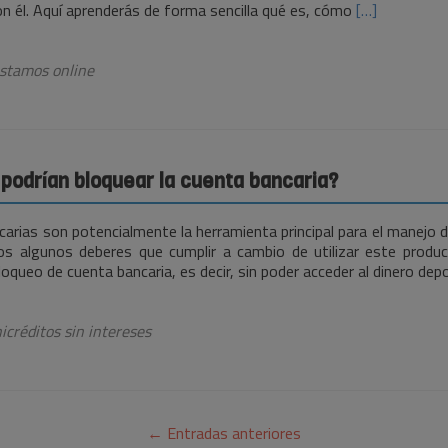
Leer
on él. Aquí aprenderás de forma sencilla qué es, cómo
[…]
más¿Qué
es
la
stamos online
prima
de
riesgo
y
cómo
 podrían bloquear la cuenta bancaria?
se
calcula?
arias son potencialmente la herramienta principal para el manejo 
s algunos deberes que cumplir a cambio de utilizar este produc
loqueo de cuenta bancaria, es decir, sin poder acceder al dinero dep
icréditos sin intereses
←
Entradas anteriores