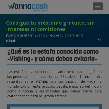
Cambi
Consigue tu préstamo gratuito, sin
intereses ni comisiones
¡Completa el formulario y recibe tu dinero en 3
minutos!
¿Qué es la estafa conocida como
-Vishing- y cómo debes evitarla-
Las estafas evolucionan constantemente para engañar a
las personas de nuevas formas. Una de las técnicas más
recientes es el
vishing
, una combinación de «voz» y
«phishing». En este artículo, detallaremos su definición,
cómo funciona y las medidas que debes tomar para
evitar caer en esta peligrosa trampa.