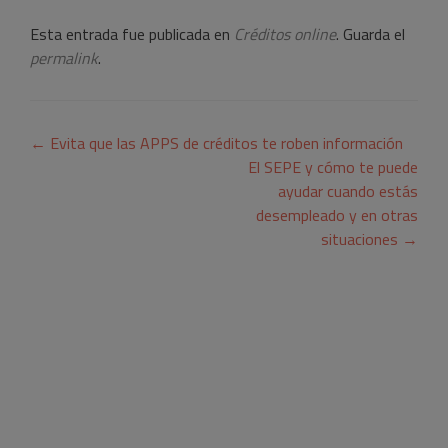
Esta entrada fue publicada en
Créditos online
. Guarda el
permalink
.
Navegación
←
Evita que las APPS de créditos te roben información
de
El SEPE y cómo te puede
ayudar cuando estás
entradas
desempleado y en otras
situaciones
→