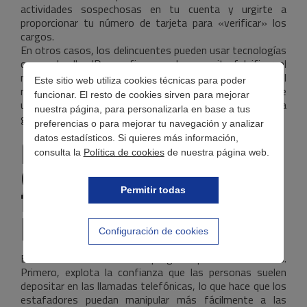
actividades sospechosas en tu cuenta y urgirte a
proporcionar tu número de tarjeta para «verificar» los
cargos.
En otros casos, los delincuentes pueden usar tecnologías
como el caller ID spoofing, que les permite falsificar el
número de teléfono que aparece en la pantalla del
Este sitio web utiliza cookies técnicas para poder
receptor. Esto hace que la llamada parezca provenir de
funcionar. El resto de cookies sirven para mejorar
una fuente confiable, como un banco o una agencia
nuestra página, para personalizarla en base a tus
gubernamental.
preferencias o para mejorar tu navegación y analizar
datos estadísticos. Si quieres más información,
Razones por las que
consulta la
Política de cookies
de nuestra página web.
esta técnica
fraudulenta es
Permitir todas
peligrosa
Configuración de cookies
Este método de estafa es peligroso por varias razones.
Primero, explota la confianza que las personas suelen
depositar en las llamadas telefónicas, lo que hace que los
estafadores puedan manipular más fácilmente a las