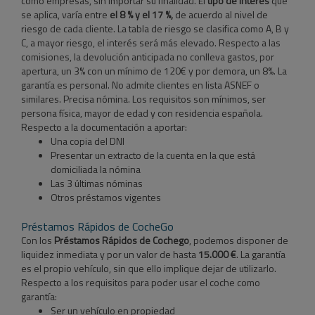
como empresas, sin importar su finalidad. El
tipo de interés
que
se aplica, varía entre
el 8 % y el 17 %,
de acuerdo al nivel de
riesgo de cada cliente. La tabla de riesgo se clasifica como A, B y
C, a mayor riesgo, el interés será más elevado. Respecto a las
comisiones, la devolución anticipada no conlleva gastos, por
apertura, un 3% con un mínimo de 120€ y por demora, un 8%. La
garantía es personal. No admite clientes en lista ASNEF o
similares. Precisa nómina. Los requisitos son mínimos, ser
persona física, mayor de edad y con residencia española.
Respecto a la documentación a aportar:
Una copia del DNI
Presentar un extracto de la cuenta en la que está
domiciliada la nómina
Las 3 últimas nóminas
Otros préstamos vigentes
Préstamos Rápidos de CocheGo
Con los
Préstamos Rápidos de Cochego
, podemos disponer de
liquidez inmediata y por un valor de hasta
15.000 €
. La garantía
es el propio vehículo, sin que ello implique dejar de utilizarlo.
Respecto a los requisitos para poder usar el coche como
garantía:
Ser un vehículo en propiedad