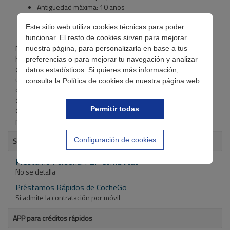
Antigüedad máxima: 10 años
Haber pasado con éxito la ITV
Tener la residencia en Barcelona, Madrid o Valencia
Este sitio web utiliza cookies técnicas para poder
funcionar. El resto de cookies sirven para mejorar
El proceso para su solicitud es muy sencillo y rápido y podemos
nuestra página, para personalizarla en base a tus
hacerlo a través de 3 vías, online, por teléfono o en las oficinas
preferencias o para mejorar tu navegación y analizar
de CocheGo. Una vez valorado el vehículo, se procederá a pasar
datos estadísticos. Si quieres más información,
una oferta, en caso de ser aceptada por el cliente, se firmará el
consulta la
Política de cookies
de nuestra página web.
contrato y recibiremos el importe. No exige la contratación de
otros productos vinculados y no es de uso exclusivo para
Permitir todas
clientes. Además, no carga gastos por devolución anticipada, ni
por apertura.
Configuración de cookies
Se puede contratar con el móvil
Préstamo Personal P2P Comunitae
No se detalla
Préstamos Rápidos de CocheGo
Si admite la contratación por móvil
APP para créditos rápidos