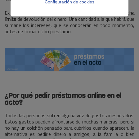
Configuración de cookies
Existe una
cantidad máxima
que se puede solicitar y una
fecha
límite
de devolución del dinero. Una cantidad a la que habrá que
sumarle los intereses, que se conocerán en todo momento,
antes de firmar dicho préstamo.
¿Por qué pedir
préstamos online en el
acto?
Todas las personas sufren alguna vez de gastos inesperados.
Estos gastos pueden afrontarse de muchas maneras, pero si
no hay un colchón pensado para cubrirlos cuando aparecen, la
alternativa es pedirle dinero a amigos, a la familia o bien