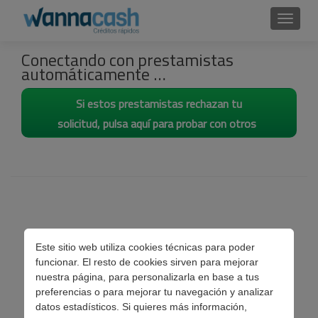
Cambi
Conectando con prestamistas
automáticamente …
Si estos prestamistas rechazan tu
solicitud, pulsa aquí para probar con otros
Este sitio web utiliza cookies técnicas para poder
funcionar. El resto de cookies sirven para mejorar
nuestra página, para personalizarla en base a tus
preferencias o para mejorar tu navegación y analizar
datos estadísticos. Si quieres más información,