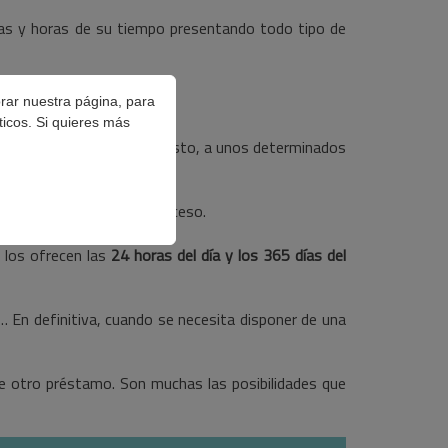
horas y horas de su tiempo presentando todo tipo de
orar nuestra página, para
ticos. Si quieres más
e los usuarios y, por supuesto, a unos determinados
ades actuales.
ier persona puede tener acceso.
e los ofrecen las
24 horas del día y los 365 días del
… En definitiva, cuando se necesita disponer de una
e otro préstamo. Son muchas las posibilidades que