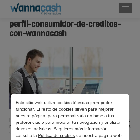
Cambi
perfil-consumidor-de-creditos-
con-wannacash
Este sitio web utiliza cookies técnicas para poder
funcionar. El resto de cookies sirven para mejorar
nuestra página, para personalizarla en base a tus
l usuario más habitual de préstamos es un varón de
preferencias o para mejorar tu navegación y analizar
mediana edad, asalariado, soltero y con una renta
datos estadísticos. Si quieres más información,
superior a los 1.300 euros
consulta la
Política de cookies
de nuestra página web.