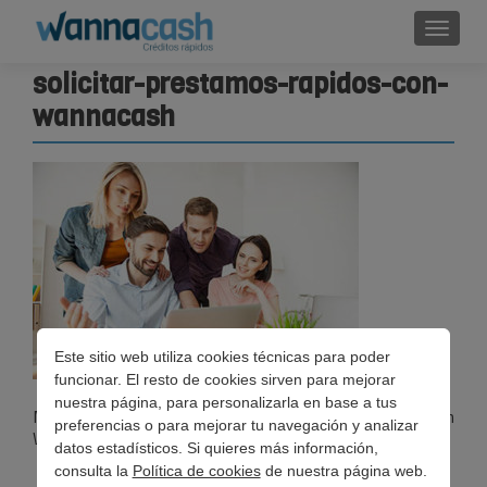
Cambi
solicitar-prestamos-rapidos-con-
wannacash
Este sitio web utiliza cookies técnicas para poder
funcionar. El resto de cookies sirven para mejorar
nuestra página, para personalizarla en base a tus
Microcreditos, minicreditos, creditos personales con
preferencias o para mejorar tu navegación y analizar
WannaCash
datos estadísticos. Si quieres más información,
consulta la
Política de cookies
de nuestra página web.