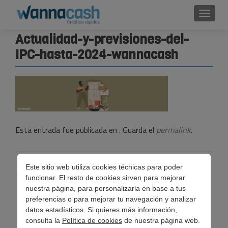
Cambi
Actualidad-y-previsiones-del-
IPC-hasta-2024-wannacash
Esta entrada fue publicada en . Guarda el
permalink
.
Navegación
Este sitio web utiliza cookies técnicas para poder
←
Actualidad y previsiones del IPC hasta 2024
funcionar. El resto de cookies sirven para mejorar
de
nuestra página, para personalizarla en base a tus
preferencias o para mejorar tu navegación y analizar
entradas
datos estadísticos. Si quieres más información,
consulta la
Política de cookies
de nuestra página web.