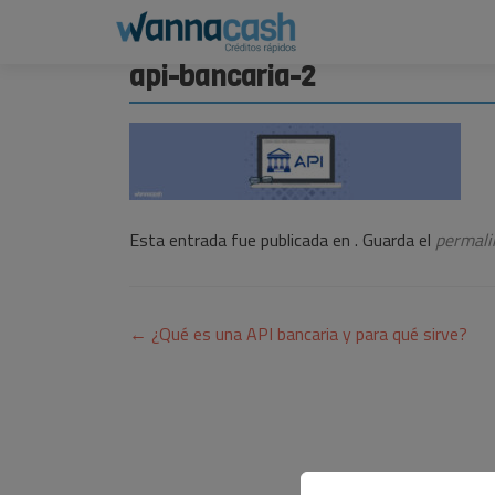
api-bancaria-2
Esta entrada fue publicada en . Guarda el
permali
Navegación
←
¿Qué es una API bancaria y para qué sirve?
de
entradas