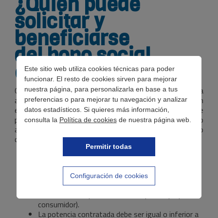
¿Quién puede
solicitar y
beneficiarse
del bono social
eléctrico?
Este sitio web utiliza cookies técnicas para poder
funcionar. El resto de cookies sirven para mejorar
Como comentamos antes, el bono esta destinado para
nuestra página, para personalizarla en base a tus
aquellas personas que se encuentren en una situación
preferencias o para mejorar tu navegación y analizar
económica complicada. Dándole la oportunidad de
datos estadísticos. Si quieres más información,
poder
ahorrar en la factura de la luz
con el descuento
consulta la
Política de cookies
de nuestra página web.
aplicable en sus facturas eléctricas. Siempre y cuando
cumplan las siguientes condiciones:
Permitir todas
La persona que solicite la bonificación debe ser el
titular del contrato de luz.
Configuración de cookies
Debe tener contratada la tarifa
eléctrica
PVPC
(precio voluntario para el pequeño
consumidor).
La potencia contratada debe ser igual o inferior a