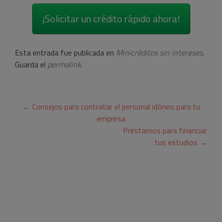
¡Solicitar un crédito rápido ahora!
Esta entrada fue publicada en
Minicréditos sin intereses
.
Guarda el
permalink
.
Navegación
←
Consejos para contratar el personal idóneo para tu
de
empresa
Préstamos para financiar
entradas
tus estudios
→