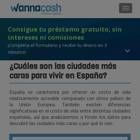
Cambi
Consigue tu préstamo gratuito, sin
intereses ni comisiones
¡Completa el formulario y recibe tu dinero en 3
minutos!
¿Cuáles son las ciudades más
caras para vivir en España?
España se caracteriza por ofrecer un costo de vida
relativamente accesible comparado con otros países de
la Unión Europea. También existen diferencias
significativas en el costo de vida entre distintas ciudades
españolas, así que analizaremos a fondo los datos para
descubrir las ciudades más caras y por qué lo son.