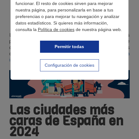
todos los niveles y el material educativo.
funcionar. El resto de cookies sirven para mejorar
nuestra página, para personalizarla en base a tus
Ocio
. Actividades de entretenimiento y cultura,
preferencias o para mejorar tu navegación y analizar
como cine, teatro, eventos deportivos o viajes.
datos estadísticos. Si quieres más información,
consulta la
Política de cookies
de nuestra página web.
Las categorías son más numerosas, pero estas son las
principales. El costo de vida es una media de lo que tiene
que gastar una familia para cubrir todas estas
Permitir todas
categorías, y su incremento es uno de los
síntomas de la
inflación
.
Configuración de cookies
Las ciudades más
caras de España en
2024