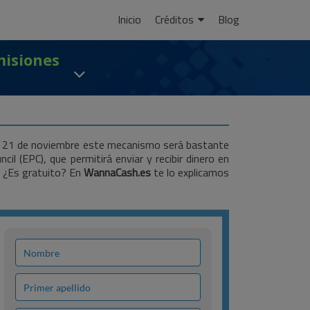
Ir
Inicio
Créditos
Blog
al
contenido
misiones
sado 21 de noviembre este mecanismo será bastante
l (EPC), que permitirá enviar y recibir dinero en
? ¿Es gratuito? En
WannaCash.es
te lo explicamos