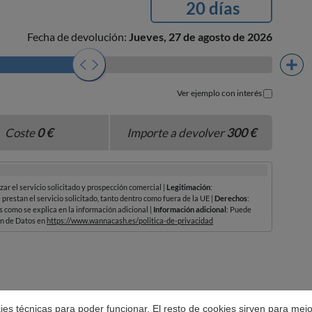
okies técnicas para poder funcionar. El resto de cookies sirven para mej