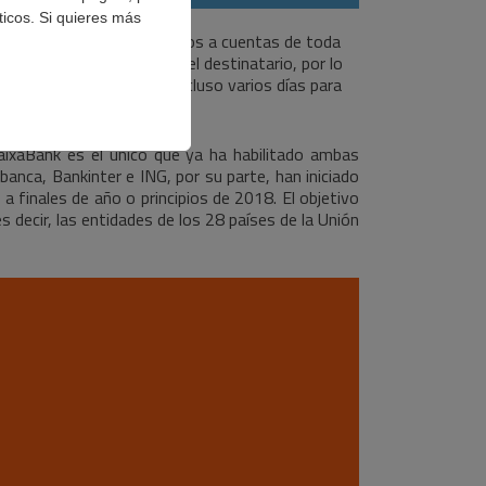
ticos. Si quieres más
 pagos de hasta 15.000 euros a cuentas de toda
o y recibo del dinero, y el destinatario, por lo
ay que esperar horas e incluso varios días para
CaixaBank es el único que ya ha habilitado ambas
anca, Bankinter e ING, por su parte, han iniciado
a finales de año o principios de 2018. El objetivo
 decir, las entidades de los 28 países de la Unión