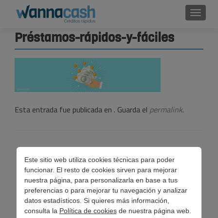
Cambi
Préstamos-rápidos-y-fáciles
Esta entrada fue publicada en . Guarda el
permalink
.
Navegación
←
¿Cómo conseguir préstamos rápidos y fáciles?
Este sitio web utiliza cookies técnicas para poder
de
funcionar. El resto de cookies sirven para mejorar
entradas
nuestra página, para personalizarla en base a tus
preferencias o para mejorar tu navegación y analizar
datos estadísticos. Si quieres más información,
consulta la
Política de cookies
de nuestra página web.