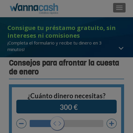
Cambi
Consigue tu préstamo gratuito, sin
intereses ni comisiones
¡Completa el formulario y recibe tu dinero en 3
minutos!
Consejos para afrontar la cuesta
de enero