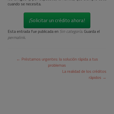
cuando se necesita.
¡Solicitar un crédito ahora!
Esta entrada fue publicada en
Sin categoría
. Guarda el
permalink
.
Navegación
←
Préstamos urgentes: la solución rápida a tus
de
problemas
La realidad de los créditos
entradas
rápidos
→