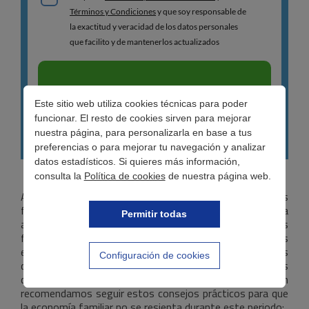
Este sitio web utiliza cookies técnicas para poder
funcionar. El resto de cookies sirven para mejorar
nuestra página, para personalizarla en base a tus
preferencias o para mejorar tu navegación y analizar
datos estadísticos. Si quieres más información,
consulta la
Política de cookies
de nuestra página web.
A las puertas del año 2017, y una vez pasadas las
fiestas navideñas, toca afrontar un mes de enero cuesta
Permitir todas
arriba tras el desembolso extra que caracteriza a las
fiestas navideñas. Y es que, aunque durante la crisis los
españoles hemos aprendido que no podemos gastar más
Configuración de cookies
dinero del que ganamos, cambiar los comportamientos
de una sociedad no es algo fácil. Por ello, en WannaCash
recomendamos seguir estos consejos prácticos para que
la economía familiar no se resienta durante este periodo: