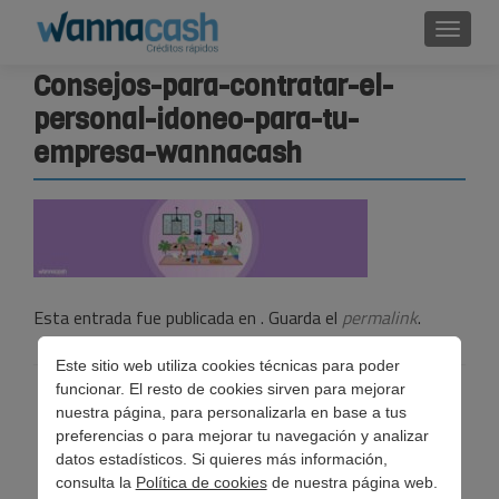
Cambi
Consejos-para-contratar-el-
personal-idoneo-para-tu-
empresa-wannacash
Esta entrada fue publicada en . Guarda el
permalink
.
Este sitio web utiliza cookies técnicas para poder
funcionar. El resto de cookies sirven para mejorar
Navegación
←
Consejos para contratar el personal idóneo para tu
nuestra página, para personalizarla en base a tus
de
empresa
preferencias o para mejorar tu navegación y analizar
datos estadísticos. Si quieres más información,
entradas
consulta la
Política de cookies
de nuestra página web.