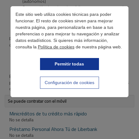
(autónomos)
Contratación de tarjeta de crédito y compras por un valor
superior a 1.500 € al año
Este sitio web utiliza cookies técnicas para poder
Domiciliación de 2 recibos
funcionar. El resto de cookies sirven para mejorar
Contratación de un seguro de vida
nuestra página, para personalizarla en base a tus
preferencias o para mejorar tu navegación y analizar
Pero no solo eso, si queremos conseguir un interés más bajo, lo
datos estadísticos. Si quieres más información,
obtendremos contratando:
consulta la
Política de cookies
de nuestra página web.
Un plan de pensiones
Un seguro de coche
Un seguro de protección de pagos
Permitir todas
En caso contrario, el TIN sufrirá un incremento. La solicitud del
préstamo se efectúa a través de internet y la contratación, en las
Configuración de cookies
oficinas de Liberbank.
Se puede contratar con el móvil
Minicréditos de tu crédito más rápido
No se detalla
Préstamo Personal Ahora Tú de Liberbank
No se detalla