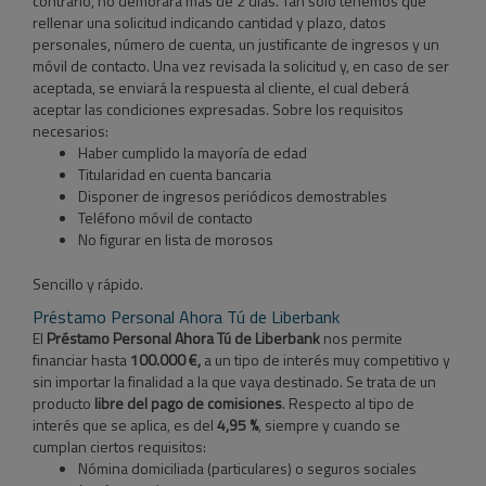
contrario, no demorará más de 2 días. Tan solo tenemos que
rellenar una solicitud indicando cantidad y plazo, datos
personales, número de cuenta, un justificante de ingresos y un
móvil de contacto. Una vez revisada la solicitud y, en caso de ser
aceptada, se enviará la respuesta al cliente, el cual deberá
aceptar las condiciones expresadas. Sobre los requisitos
necesarios:
Haber cumplido la mayoría de edad
Titularidad en cuenta bancaria
Disponer de ingresos periódicos demostrables
Teléfono móvil de contacto
No figurar en lista de morosos
Sencillo y rápido.
Préstamo Personal Ahora Tú de Liberbank
El
Préstamo Personal Ahora Tú de Liberbank
nos permite
financiar hasta
100.000 €,
a un tipo de interés muy competitivo y
sin importar la finalidad a la que vaya destinado. Se trata de un
producto
libre del pago de comisiones
. Respecto al tipo de
interés que se aplica, es del
4,95 %
, siempre y cuando se
cumplan ciertos requisitos:
Nómina domiciliada (particulares) o seguros sociales