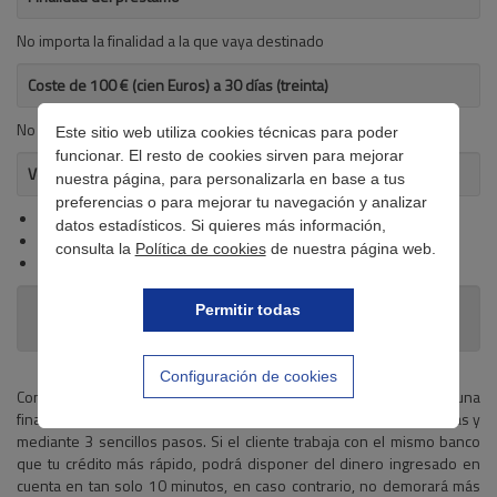
No importa la finalidad a la que vaya destinado
Coste de 100 € (cien Euros) a 30 días (treinta)
No se detalla
Este sitio web utiliza cookies técnicas para poder
funcionar. El resto de cookies sirven para mejorar
Ventajas del crédito
nuestra página, para personalizarla en base a tus
preferencias o para mejorar tu navegación y analizar
Ahora más barato
datos estadísticos. Si quieres más información,
Disponibilidad inmediata de hasta 300 €
consulta la
Política de cookies
de nuestra página web.
Proceso sencillo y rápido 100% online
Permitir todas
Requisitos
Configuración de cookies
Con los
Minicréditos de tu crédito más rápido
, podemos obtener una
financiación de hasta 300 € para lo que necesitemos, sin preguntas y
mediante 3 sencillos pasos. Si el cliente trabaja con el mismo banco
que tu crédito más rápido, podrá disponer del dinero ingresado en
cuenta en tan solo 10 minutos, en caso contrario, no demorará más