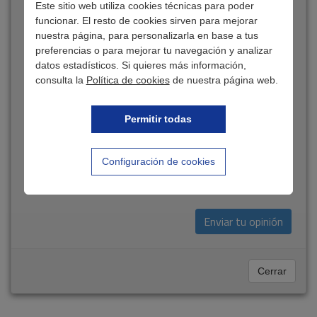
Este sitio web utiliza cookies técnicas para poder
chequeada
funcionar. El resto de cookies sirven para mejorar
la
nuestra página, para personalizarla en base a tus
casilla
preferencias o para mejorar tu navegación y analizar
"No
datos estadísticos. Si quieres más información,
soy
un
consulta la
Política de cookies
de nuestra página web.
robot".
Vuelve
500
caracteres restantes
Permitir todas
a
intentarlo
pasados
Configuración de cookies
unos
segundos
o
ponte
en
contacto
con
nosotros.
Cerrar