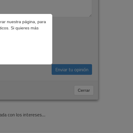
orar nuestra página, para
ticos. Si quieres más
Cerrar
da con los intereses....