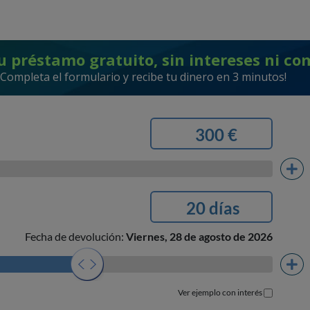
u préstamo gratuito, sin intereses ni co
¡Completa el formulario y recibe tu dinero en 3 minutos!