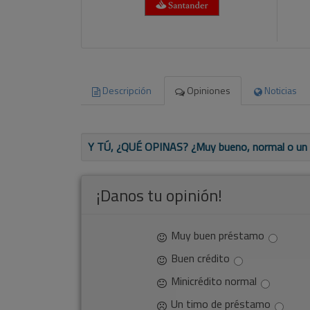
Descripción
Opiniones
Noticias
Y TÚ, ¿QUÉ OPINAS? ¿Muy bueno, normal o un fr
¡Danos tu opinión!
Muy buen préstamo
Gracias
No
por
se
Buen crédito
participar.
ha
Minicrédito normal
Tu
podido
comentario
enviar
Un timo de préstamo