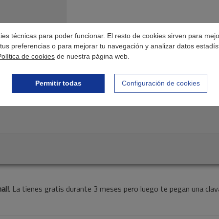
okies técnicas para poder funcionar. El resto de cookies sirven para mej
500
caracteres restantes
tus preferencias o para mejorar tu navegación y analizar datos estadís
Política de cookies
de nuestra página web.
Permitir todas
Configuración de cookies
al!
. La tienes gratis durante 3 meses pero luego te pegan una clava