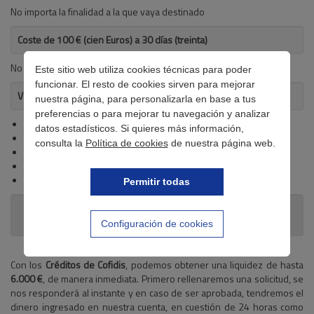
No importa la finalidad a la que vaya destinado
Coste de 100 € (cien Euros) a 30 días (treinta)
No se detalla
Este sitio web utiliza cookies técnicas para poder
funcionar. El resto de cookies sirven para mejorar
Ventajas del crédito
nuestra página, para personalizarla en base a tus
preferencias o para mejorar tu navegación y analizar
Disponibilidad de hasta 6.000 €
datos estadísticos. Si quieres más información,
Sin comisiones
consulta la
Política de cookies
de nuestra página web.
Respuesta rápida e ingreso en 24 horas
Atención telefónica en varios idiomas
Contratación online y por teléfono
Permitir todas
Requisitos
Configuración de cookies
Con los
Créditos de Cofidis
, podemos obtener una liquidez de hasta
6.000 €
, de manera inmediata. Primero rellenaremos una solicitud, se
nos responderá al instante y en caso de ser aprobada, tendremos el
dinero ingresado en nuestra cuenta, en cuestión de 24 horas como