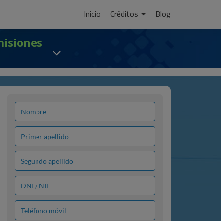
Ir
Inicio
Créditos
Blog
al
contenido
misiones