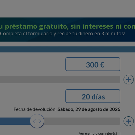
u préstamo gratuito, sin intereses ni co
¡Completa el formulario y recibe tu dinero en 3 minutos!