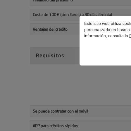
Coste de 100 € (cien Euros) a 30 días (treinta)
Este sitio web utiliza co
Ventajas del crédito
personalizarla en base a 
información, consulta la
Requisitos
Se puede contratar con el móvil
APP para créditos rápidos