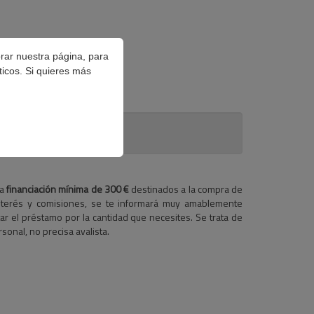
orar nuestra página, para
ticos. Si quieres más
na
financiación mínima de 300 €
destinados a la compra de
nterés y comisiones, se te informará muy amablemente
ar el préstamo por la cantidad que necesites. Se trata de
sonal, no precisa avalista.