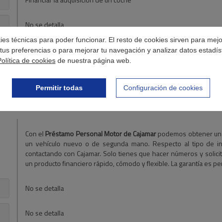
No se detalla
okies técnicas para poder funcionar. El resto de cookies sirven para mej
Préstamo para la compra de un vehículo
tus preferencias o para mejorar tu navegación y analizar datos estadís
Disponibilidad mínima de 300 €
Política de cookies
de nuestra página web.
Cómodas y pequeñas cuotas mensuales
Permitir todas
Configuración de cookies
Con el
Préstamo Personal Motor de Cajamar
podemos obtener u
un vehículo nuevo o de segunda mano. Respecto al tipo de i
contactando con Cajamar. Solo tienes que hacer números y solicit
un producto financiero rápido, cómodo y flexible. La garantía es per
No se detalla
No se detalla