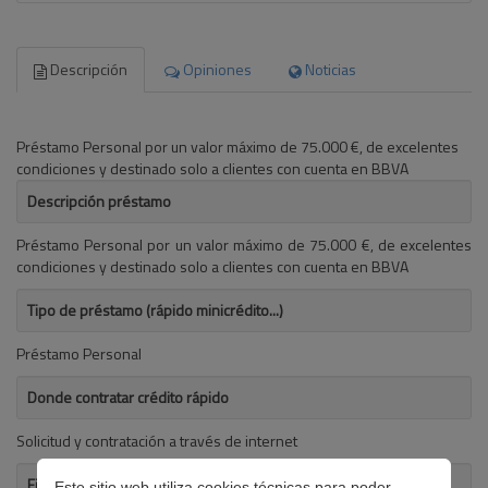
Descripción
Opiniones
Noticias
Préstamo Personal por un valor máximo de 75.000 €, de excelentes
condiciones y destinado solo a clientes con cuenta en BBVA
Descripción préstamo
Préstamo Personal por un valor máximo de 75.000 €, de excelentes
condiciones y destinado solo a clientes con cuenta en BBVA
Tipo de préstamo (rápido minicrédito...)
Préstamo Personal
Donde contratar crédito rápido
Solicitud y contratación a través de internet
Finalidad del préstamo
Este sitio web utiliza cookies técnicas para poder