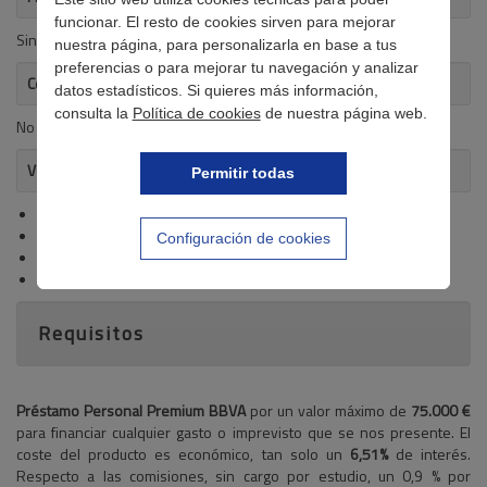
funcionar. El resto de cookies sirven para mejorar
Sin importar la finalidad
nuestra página, para personalizarla en base a tus
preferencias o para mejorar tu navegación y analizar
Coste de 100 € (cien Euros) a 30 días (treinta)
datos estadísticos. Si quieres más información,
consulta la
Política de cookies
de nuestra página web.
No se detalla
Ventajas del crédito
Permitir todas
Disponibilidad de 75.000 €
Interés muy atractivo
Configuración de cookies
Sin comisiones por estudio
Sin importar su finalidad
Requisitos
Préstamo Personal Premium BBVA
por un valor máximo de
75.000 €
para financiar cualquier gasto o imprevisto que se nos presente. El
coste del producto es económico, tan solo un
6,51%
de interés.
Respecto a las comisiones, sin cargo por estudio, un 0,9 % por