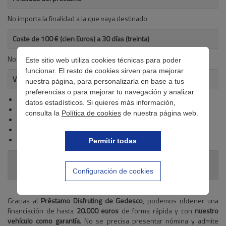
No importa la finalidad a la que vaya destinado
Coste de 100 € (cien Euros) a 30 días (treinta)
No se detalla
Este sitio web utiliza cookies técnicas para poder
funcionar. El resto de cookies sirven para mejorar
Ventajas del crédito
nuestra página, para personalizarla en base a tus
preferencias o para mejorar tu navegación y analizar
Disponibilidad inmediata de 20.000 €
datos estadísticos. Si quieres más información,
Sin presentar nómina
consulta la
Política de cookies
de nuestra página web.
Nuestro coche es la garantía
Proceso online 100%
Admite clientes en lista ASNEF
Permitir todas
Requisitos
Configuración de cookies
Gracias al
Préstamo Disfruting de Gedesco
, podemos obtener una
financiación de hasta
20.000 euros
de forma rápida y con
nuestro
vehículo como garantía
. No se precisa presentar nómina y admite