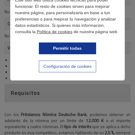
Este sitio web utiliza cookies técnicas para poder
funcionar. El resto de cookies sirven para mejorar
No importa la finalidad a la que vaya destinado
nuestra página, para personalizarla en base a tus
preferencias o para mejorar tu navegación y analizar
Coste de 100 € (cien Euros) a 30 días (treinta)
datos estadísticos. Si quieres más información,
consulta la
Política de cookies
de nuestra página web.
No se detalla
Ventajas del crédito
Permitir todas
Adelanto de nómina de hasta 12.000 €
Préstamo rápido
Configuración de cookies
Sin gastos notariales
Sin comisión por estudio
Requisitos
Con los
Préstamos Nómina Deutsche Bank
, podemos obtener un
adelanto de la nómina por un límite de
12.000 €
o el importe
equivalente a cuatro nóminas. El
tipo de interés
que se aplica a dicho
producto es muy competitivo, estamos hablando de un
2,5 %,
siempre