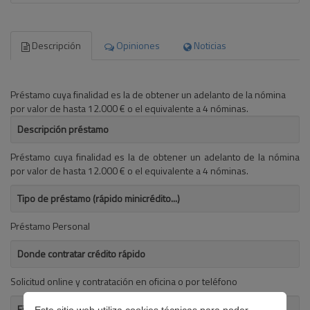
Descripción
Opiniones
Noticias
Préstamo cuya finalidad es la de obtener un adelanto de la nómina
por valor de hasta 12.000 € o el equivalente a 4 nóminas.
Descripción préstamo
Préstamo cuya finalidad es la de obtener un adelanto de la nómina
por valor de hasta 12.000 € o el equivalente a 4 nóminas.
Tipo de préstamo (rápido minicrédito...)
Préstamo Personal
Donde contratar crédito rápido
Solicitud online y contratación en oficina o por teléfono
Finalidad del préstamo