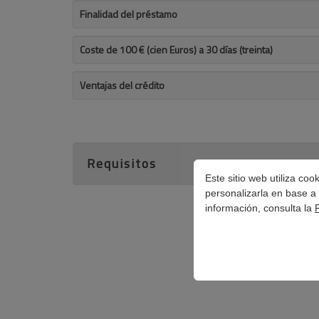
Finalidad del préstamo
Coste de 100 € (cien Euros) a 30 días (treinta)
Ventajas del crédito
Requisitos
Este sitio web utiliza co
personalizarla en base a 
información, consulta la