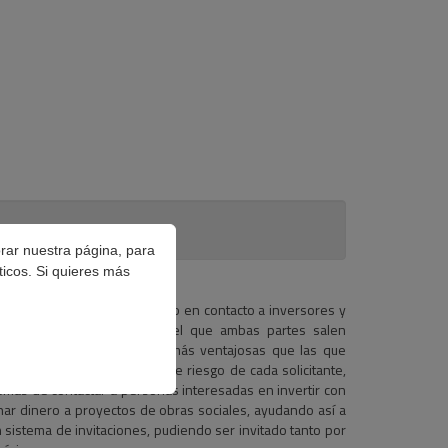
orar nuestra página, para
ticos. Si quieres más
n de hasta
15.000 €
, poniendo en contacto a inversores y
ata de un procedimiento en el que ambas partes salen
restatario, unas condiciones más ventajosas que las que
, varía en función del nivel de riesgo de cada solicitante,
emás de contactar a personas interesadas en invertir con
inar dinero a proyectos de obras sociales, ayudando así a
 sistema de invitaciones, pudiendo ser invitado tanto por