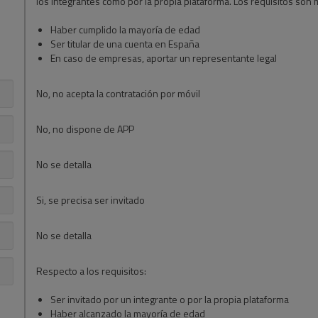
los integrantes como por la propia plataforma. Los requisitos son 
Haber cumplido la mayoría de edad
Ser titular de una cuenta en España
En caso de empresas, aportar un representante legal
No, no acepta la contratación por móvil
No, no dispone de APP
No se detalla
Si, se precisa ser invitado
No se detalla
Respecto a los requisitos:
Ser invitado por un integrante o por la propia plataforma
Haber alcanzado la mayoría de edad