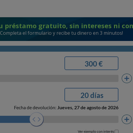
u préstamo gratuito, sin intereses ni co
¡Completa el formulario y recibe tu dinero en 3 minutos!