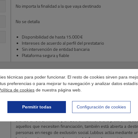
No importa la finalidad a la que vaya destinado
No se detalla
Disponibilidad de hasta 15.000 €
Intereses de acuerdo al perfil del prestatario
Sin intervención de entidad bancaria
Plataforma segura y fiable
okies técnicas para poder funcionar. El resto de cookies sirven para mej
tus preferencias o para mejorar tu navegación y analizar datos estadís
Política de cookies
de nuestra página web.
Los
Préstamos P2P de Lubbus
permiten obtener una financiació
prestatarios mediante una plataforma segura y fiable. Se tr
Permitir todas
Configuración de cookies
beneficiadas, el inversor consigue una alta rentabilidad y el p
conseguiría a través de un banco. El tipo de interés que se aplica
siendo un
5%
el mínimo y un
20%
el máximo. Dicha plataforma, ad
aquellos que necesiten financiación, también está abierta a dest
personas en riesgo de exclusión social. Lubbus actúa mediante un