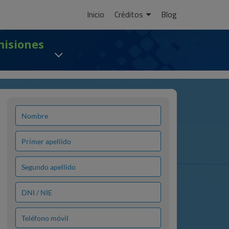
Ir
Inicio
Créditos
Blog
al
contenido
misiones