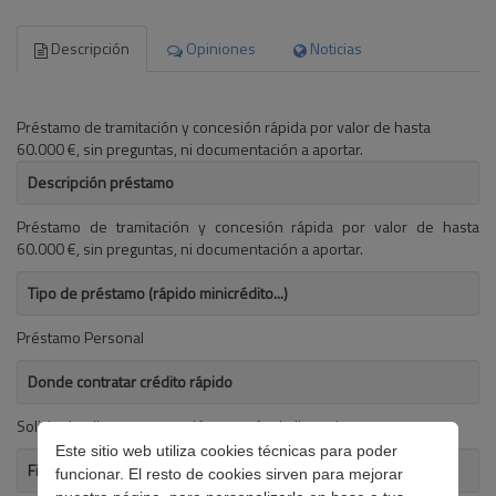
Descripción
Opiniones
Noticias
Préstamo de tramitación y concesión rápida por valor de hasta
60.000 €, sin preguntas, ni documentación a aportar.
Descripción préstamo
Préstamo de tramitación y concesión rápida por valor de hasta
60.000 €, sin preguntas, ni documentación a aportar.
Tipo de préstamo (rápido minicrédito...)
Préstamo Personal
Donde contratar crédito rápido
Solicitud online y contratación a través de Ibercaja
Este sitio web utiliza cookies técnicas para poder
Finalidad del préstamo
funcionar. El resto de cookies sirven para mejorar