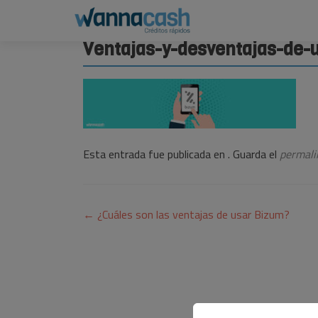
Ventajas-y-desventajas-de-
Esta entrada fue publicada en . Guarda el
permali
Navegación
←
¿Cuáles son las ventajas de usar Bizum?
de
entradas