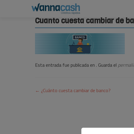
Cuanto cuesta cambiar de b
Esta entrada fue publicada en . Guarda el
permali
Navegación
←
¿Cuánto cuesta cambiar de banco?
de
entradas