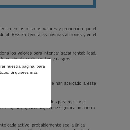
vierten en los mismos valores y proporción que el
xado al IBEX 35 tendrá las mismas acciones y en el
ona los valores para intentar sacar rentabilidad.
lo que implica más costes y riesgos.
orar nuestra página, para
ticos. Si quieres más
rsonas que recientemente se han acercado a este
valores están seleccionados para replicar el
 el 0,1% y 0,5% anual, lo que significa un ahorro
nte cada activo, probablemente sea la única