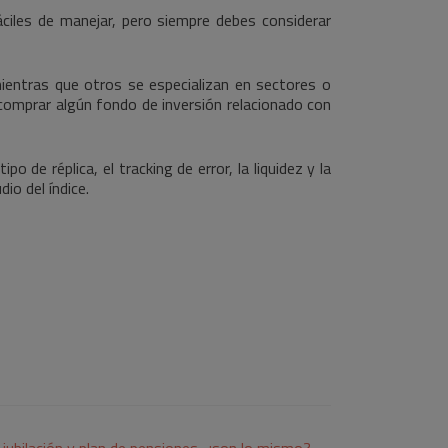
iles de manejar, pero siempre debes considerar
 mientras que otros se especializan en sectores o
comprar algún fondo de inversión relacionado con
 de réplica, el tracking de error, la liquidez y la
io del índice.
 jubilación y plan de pensiones, ¿son lo mismo?
→