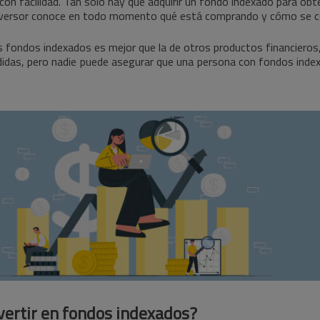
a con facilidad. Tan solo hay que adquirir un fondo indexado para ob
l inversor conoce en todo momento qué está comprando y cómo se 
os fondos indexados es mejor que la de otros productos financieros
didas, pero nadie puede asegurar que una persona con fondos index
vertir en fondos indexados?