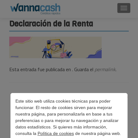
Cambi
Declaración de la Renta
Esta entrada fue publicada en . Guarda el
permalink
.
Navegación
←
Declaración de la Renta este 2024: Consejos para una
Este sitio web utiliza cookies técnicas para poder
de
presentación exitosa.
funcionar. El resto de cookies sirven para mejorar
entradas
nuestra página, para personalizarla en base a tus
preferencias o para mejorar tu navegación y analizar
datos estadísticos. Si quieres más información,
consulta la
Política de cookies
de nuestra página web.