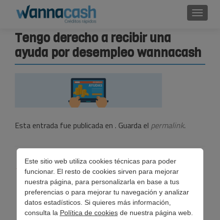
Cambi
Tengo derecho a recibir una
ayuda por desempleo wannacash
Esta entrada fue publicada en . Guarda el
permalink
.
Navegación
Este sitio web utiliza cookies técnicas para poder
←
¿Tengo derecho a recibir una ayuda por desempleo?
funcionar. El resto de cookies sirven para mejorar
de
nuestra página, para personalizarla en base a tus
preferencias o para mejorar tu navegación y analizar
entradas
datos estadísticos. Si quieres más información,
consulta la
Política de cookies
de nuestra página web.