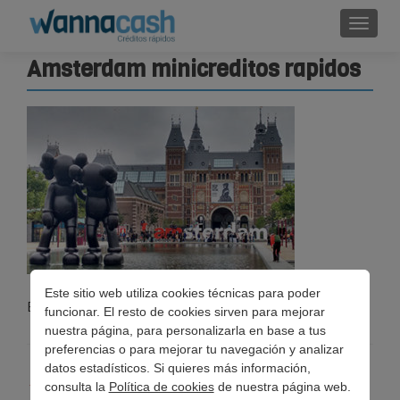
Cambi
Amsterdam minicreditos rapidos
Este sitio web utiliza cookies técnicas para poder
Esta entrada fue publicada en . Guarda el
permalink
.
funcionar. El resto de cookies sirven para mejorar
nuestra página, para personalizarla en base a tus
preferencias o para mejorar tu navegación y analizar
datos estadísticos. Si quieres más información,
Navegación
←
Destinos a los que escaparte en Navidad
consulta la
Política de cookies
de nuestra página web.