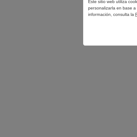
de
Este sitio web utiliza co
personalizarla en base a 
entradas
información, consulta la