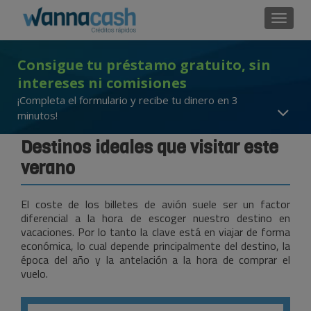
Cambi
Consigue tu préstamo gratuito, sin
intereses ni comisiones
¡Completa el formulario y recibe tu dinero en 3
minutos!
Destinos ideales que visitar este
verano
El coste de los billetes de avión suele ser un factor
diferencial a la hora de escoger nuestro destino en
vacaciones. Por lo tanto la clave está en viajar de forma
económica, lo cual depende principalmente del destino, la
época del año y la antelación a la hora de comprar el
vuelo.