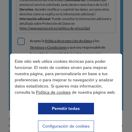
Este sitio web utiliza cookies técnicas para poder
funcionar. El resto de cookies sirven para mejorar
nuestra página, para personalizarla en base a tus
preferencias o para mejorar tu navegación y analizar
datos estadísticos. Si quieres más información,
consulta la
Política de cookies
de nuestra página web.
Permitir todas
Según un estudio de Skyscanner, viajar este año resulta
más económico que en periodos anteriores. De hecho, los
Configuración de cookies
precios de los vuelos a algunos destinos han bajado