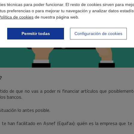
okies técnicas para poder funcionar. El resto de cookies sirven para mej
tus preferencias o para mejorar tu navegación y analizar datos estadís
Política de cookies
de nuestra página web.
Permitir todas
Configuración de cookies
?
tido de que no vas a poder ni financiar artículos que posiblement
los bancos.
ituación lo antes posible.
 te han facilitado en Asnef (Equifax): quién es la empresa que te h