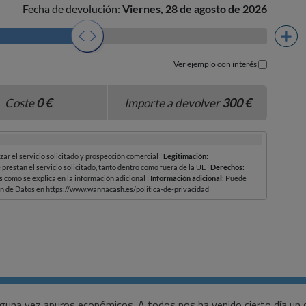
alguna vez apuros económicos. A todos nos ha venido cierto día u