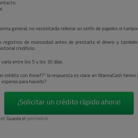
contacto.
r.
rma general, no necesitarás rellenar un sinfín de papeles ni tampo
os registros de morosidad antes de prestarte el dinero y también
storial crediticio.
aría entre los 5 y los 30 días.
 un crédito con Asnef?” la respuesta es clara: en WannaCash tienes
ué esperas para hacerlo?
¡Solicitar un crédito rápido ahora!
ef
. Guarda el
permalink
.