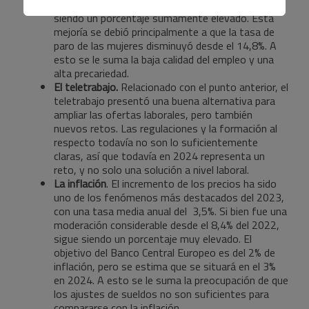
bien es ligeramente inferior a la del 2022, sigue
siendo un porcentaje sumamente elevado. Esta
mejoría se debió principalmente a que la tasa de
paro de las mujeres disminuyó desde el 14,8%. A
esto se le suma la baja calidad del empleo y una
alta precariedad.
El teletrabajo.
Relacionado con el punto anterior, el
teletrabajo presentó una buena alternativa para
ampliar las ofertas laborales, pero también
nuevos retos. Las regulaciones y la formación al
respecto todavía no son lo suficientemente
claras, así que todavía en 2024 representa un
reto, y no solo una solución a nivel laboral.
La inflación
. El incremento de los precios ha sido
uno de los fenómenos más destacados del 2023,
con una tasa media anual del 3,5%. Si bien fue una
moderación considerable desde el 8,4% del 2022,
sigue siendo un porcentaje muy elevado. El
objetivo del Banco Central Europeo es del 2% de
inflación, pero se estima que se situará en el 3%
en 2024. A esto se le suma la preocupación de que
los ajustes de sueldos no son suficientes para
compararse con la inflación.