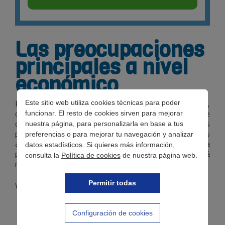
Las preocupaciones
principales a nivel
económico
Podemos recurrir a diversas fuentes de información,
Este sitio web utiliza cookies técnicas para poder
como las encuestas de opinión, los informes de
funcionar. El resto de cookies sirven para mejorar
organismos nacionales e internacionales, para conocer las
nuestra página, para personalizarla en base a tus
preocupaciones más importantes de la población. Gracias
preferencias o para mejorar tu navegación y analizar
a esto, se ha hecho constatar que apenas el 44% de la
datos estadísticos. Si quieres más información,
población cree que la economía en España en 2024 será
consulta la
Política de cookies
de nuestra página web.
más fuerte.
Permitir todas
Vemos los motivos que generan esta inquietud:
El empleo.
El mercado laboral sigue mostrando
Configuración de cookies
una tasa de paro elevada, del 11,5% en 2023. Si