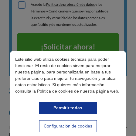
Este sitio web utiliza cookies técnicas para poder
funcionar. El resto de cookies sirven para mejorar
nuestra página, para personalizarla en base a tus
preferencias o para mejorar tu navegación y analizar
datos estadísticos. Si quieres más información,
Situación actual de
consulta la
Política de cookies
de nuestra página web.
la jubilación
anticipada
Permitir todas
Configuración de cookies
El actual gobierno ha anunciado la importancia de
proteger la sostenibilidad económica de las pensiones,