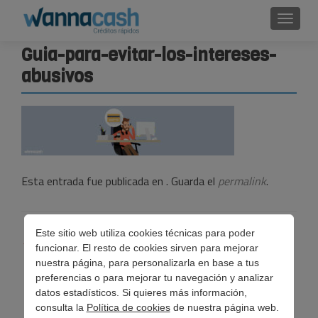
Cambi
Guia-para-evitar-los-intereses-
abusivos
Esta entrada fue publicada en . Guarda el
permalink
.
Navegación
Este sitio web utiliza cookies técnicas para poder
←
Guía para evitar los intereses abusivos
funcionar. El resto de cookies sirven para mejorar
de
nuestra página, para personalizarla en base a tus
preferencias o para mejorar tu navegación y analizar
entradas
datos estadísticos. Si quieres más información,
consulta la
Política de cookies
de nuestra página web.