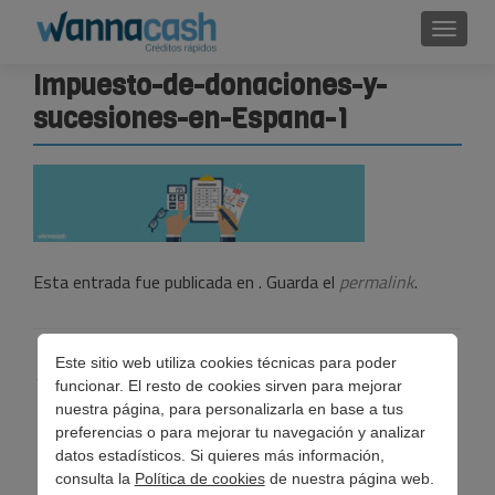
Cambi
Impuesto-de-donaciones-y-
sucesiones-en-Espana-1
Esta entrada fue publicada en . Guarda el
permalink
.
Navegación
Este sitio web utiliza cookies técnicas para poder
←
Impuesto de donaciones y sucesiones en España
funcionar. El resto de cookies sirven para mejorar
de
nuestra página, para personalizarla en base a tus
preferencias o para mejorar tu navegación y analizar
entradas
datos estadísticos. Si quieres más información,
consulta la
Política de cookies
de nuestra página web.