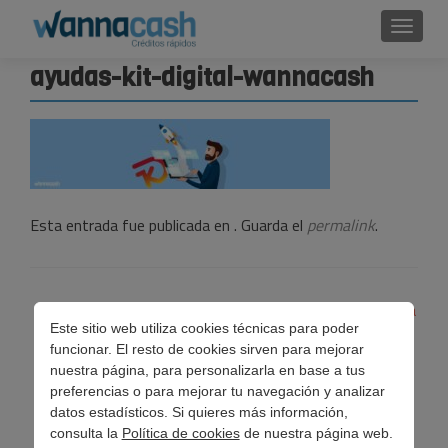
Cambi
ayudas-kit-digital-wannacash
Esta entrada fue publicada en . Guarda el
permalink
.
Navegación
←
Kit digital, ¿qué es y cómo aprovechar las ayudas para
Este sitio web utiliza cookies técnicas para poder
de
digitalizar tu negocio?
funcionar. El resto de cookies sirven para mejorar
entradas
nuestra página, para personalizarla en base a tus
preferencias o para mejorar tu navegación y analizar
datos estadísticos. Si quieres más información,
consulta la
Política de cookies
de nuestra página web.