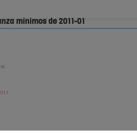
anza mínimos de 2011-01
nk
.
2011