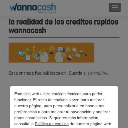
Cambi
la realidad de los creditos rapidos
wannacash
Esta entrada fue publicada en . Guarda el
permalink
.
Navegación
Este sitio web utiliza cookies técnicas para poder
←
La realidad de los créditos rápidos
funcionar. El resto de cookies sirven para mejorar
de
nuestra página, para personalizarla en base a tus
preferencias o para mejorar tu navegación y analizar
entradas
datos estadísticos. Si quieres más información,
consulta la
Política de cookies
de nuestra página web.