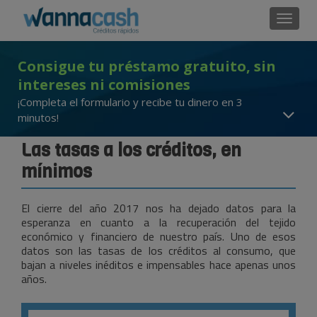
Cambi
Consigue tu préstamo gratuito, sin
intereses ni comisiones
¡Completa el formulario y recibe tu dinero en 3
minutos!
Las tasas a los créditos, en
mínimos
El cierre del año 2017 nos ha dejado datos para la
esperanza en cuanto a la recuperación del tejido
económico y financiero de nuestro país. Uno de esos
datos son las tasas de los créditos al consumo, que
bajan a niveles inéditos e impensables hace apenas unos
años.