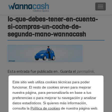
Cambi
lo-que-debes-tener-en-cuenta-
si-compras-un-coche-de-
segunda-mano-wannacash
Esta entrada fue publicada en . Guarda el
permalink
.
Este sitio web utiliza cookies técnicas para poder
funcionar. El resto de cookies sirven para mejorar
Navegación
←
Lo que debes tener en cuenta si compras un coche de
nuestra página, para personalizarla en base a tus
de
segunda mano
preferencias o para mejorar tu navegación y analizar
datos estadísticos. Si quieres más información,
entradas
consulta la
Política de cookies
de nuestra página web.