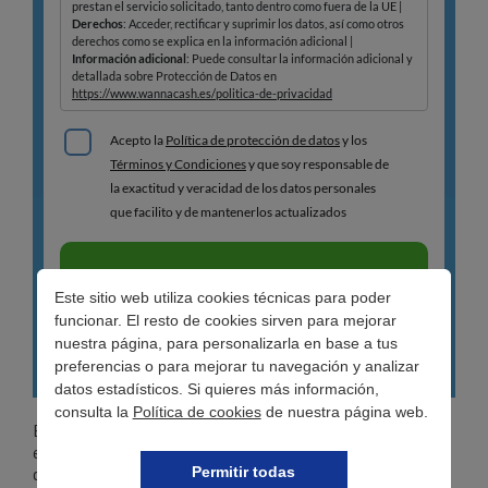
Este sitio web utiliza cookies técnicas para poder
funcionar. El resto de cookies sirven para mejorar
nuestra página, para personalizarla en base a tus
preferencias o para mejorar tu navegación y analizar
datos estadísticos. Si quieres más información,
consulta la
Política de cookies
de nuestra página web.
En pocas palabras, un cheque es una orden de pago por
escrito que permite a la persona que lo recibe cobrar la
cantidad estipulada en el documento, siempre y cuando
Permitir todas