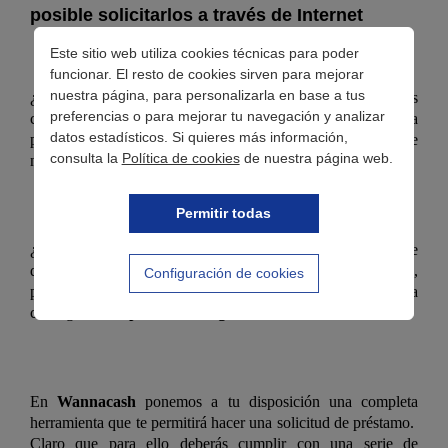
posible solicitarlos a través de Internet
Este sitio web utiliza cookies técnicas para poder
funcionar. El resto de cookies sirven para mejorar
nuestra página, para personalizarla en base a tus
¿Por qué solicitar
mini créditos urgentes online
? Somos
preferencias o para mejorar tu navegación y analizar
conscientes de las necesidades puntuales que toda persona
datos estadísticos. Si quieres más información,
puede tener en un momento dado. Y es ahí cuando se
consulta la
Política de cookies
de nuestra página web.
necesita disponer de un dinero en efectivo en tiempo récord.
Permitir todas
¿Pero qué pasa si ha ocurrido una urgencia y no se dispone
del dinero? No es necesario echarse las manos a la cabeza,
Configuración de cookies
porque en la actualidad encontramos muchas alternativas para
conseguir
mini préstamos urgentes online
.
En
Wannacash
ponemos a tu disposición una completa
herramienta que te permitirá hacer una solicitud de préstamo.
Claro que para ello deberás cumplir con una serie de