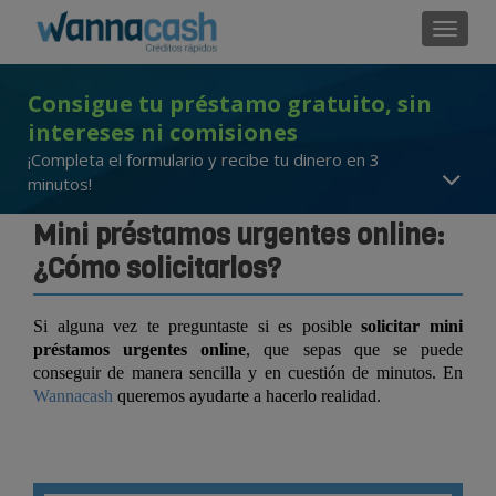
Cambi
Consigue tu préstamo gratuito, sin
intereses ni comisiones
¡Completa el formulario y recibe tu dinero en 3
minutos!
Mini préstamos urgentes online:
¿Cómo solicitarlos?
Si alguna vez te preguntaste si es posible
solicitar mini
préstamos urgentes online
, que sepas que se puede
conseguir de manera sencilla y en cuestión de minutos. En
Wannacash
queremos ayudarte a hacerlo realidad.