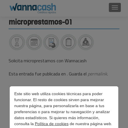
Cambi
microprestamos-01
Solicita microprestamos con Wannacash
Esta entrada fue publicada en . Guarda el
permalink
.
Navegación
Este sitio web utiliza cookies técnicas para poder
←
Minicréditos sí, minicréditos no
funcionar. El resto de cookies sirven para mejorar
de
nuestra página, para personalizarla en base a tus
preferencias o para mejorar tu navegación y analizar
entradas
datos estadísticos. Si quieres más información,
consulta la
Política de cookies
de nuestra página web.