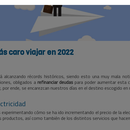
s caro viajar en 2022
tá alcanzando récords históricos, siendo esto una muy mala noti
siones, obligados a
refinanciar deudas
para poder aumentar esta c
or ende, se encarezcan nuestros días en el destino escogido en 
ectricidad
xperimentando cómo se ha ido incrementando el precio de la elect
s productos, así como también de los distintos servicios que hace