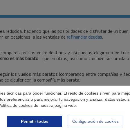
a reducida, haciendo que las posibilidades de disfrutar de un bue
ir, en ocasiones, a las ventajas de
refinanciar deudas
.
e compares precios entre destinos y así puedas elegir uno en fun
rismo es más barato
que en otros, así como también su comida o 
eguir los vuelos más baratos (comparando entre compañías y fecha
he de alquiler con la compañía más barata.
okies técnicas para poder funcionar. El resto de cookies sirven para mej
tus preferencias o para mejorar tu navegación y analizar datos estadís
Política de cookies
de nuestra página web.
Permitir todas
Configuración de cookies