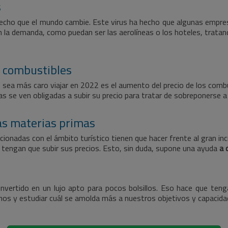
s
 hecho que el mundo cambie. Este virus ha hecho que algunas empre
n la demanda, como puedan ser las aerolíneas o los hoteles, trata
s combustibles
sea más caro viajar en 2022 es el aumento del precio de los combu
s se ven obligadas a subir su precio para tratar de sobreponerse a
las materias primas
cionadas con el ámbito turístico tienen que hacer frente al gran in
 tengan que subir sus precios. Esto, sin duda, supone una ayuda
a 
onvertido en un lujo apto para pocos bolsillos. Eso hace que te
os y estudiar cuál se amolda más a nuestros objetivos y capacid