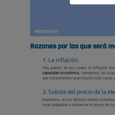
Razones por las que será má
1. La inflación
Hay países en los cuales la inflación es
capacidad económica
, viéndonos, en oca
que consumimos sean mucho más caros y, p
2. Subida del precio de la el
Asimismo, en los últimos meses estamos e
vean obligadas a aumentar el precio de su